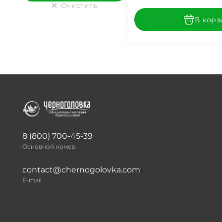
Очистить
В корз
8 (800) 700-45-39
Основной номер
contact@chernogolovka.com
E-mail